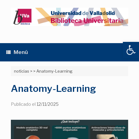
Saltar
al
contenido
Abrir
Menú
noticias
>
>
Anatomy-Learning
Anatomy-Learning
Publicado el
12/11/2025