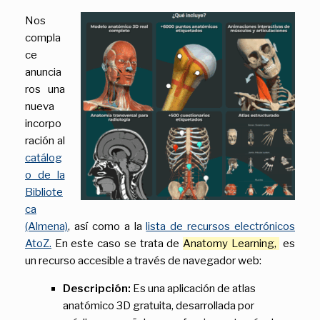
Nos
compla
ce
anuncia
ros una
nueva
incorpo
ración al
catálog
o de la
Bibliote
ca
(Almena)
, así como a la
lista de recursos electrónicos
AtoZ.
En este caso se trata de
Anatomy Learning,
es
un recurso accesible a través de navegador web:
Descripción:
Es una aplicación de atlas
anatómico 3D gratuita, desarrollada por