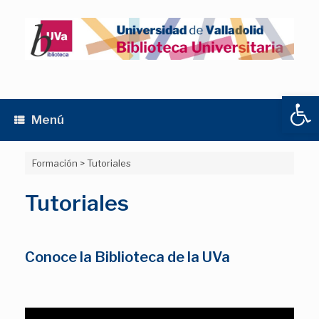
Saltar
al
contenido
Abrir
Menú
Formación
>
Tutoriales
Tutoriales
Conoce la Biblioteca de la UVa
Reproductor