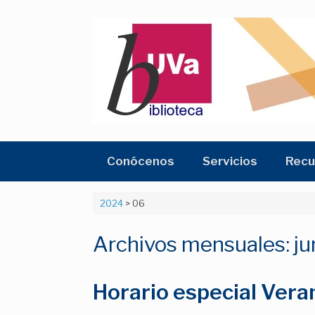
Saltar
al
contenido
Conócenos
Servicios
Recu
2024
>
06
Archivos mensuales:
ju
Horario especial Ver