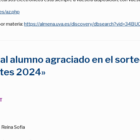
.es/az.php
or materia:
https://almena.uva.es/discovery/dbsearch?vid=34
 al alumno agraciado en el sort
ntes 2024»
T
a Reina Sofia