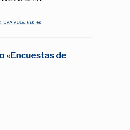
BUC_UVA:VU1&lang=es
eo «Encuestas de