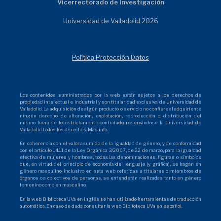
Vicerrectorado de Investigación
Universidad de Valladolid 2026
Política Protección Datos
Los contenidos suministrados por la web están sujetos a los derechos de
propiedad intelectual e industrial y son titularidad exclusiva de Universidad de
Valladolid. La adquisición de algún producto o servicio no confiere al adquiriente
ningún derecho de alteración, explotación, reproducción o distribución del
mismo fuera de lo estrictamente contratado reservándose la Universidad de
Valladolid todos los derechos.
Más info.
En coherencia con el valor asumido de la igualdad de género, y de conformidad
con el artículo 14.11 de la Ley Orgánica 3/2007, de 22 de marzo, para la igualdad
efectiva de mujeres y hombres, todas las denominaciones, figuras o símbolos
que, en virtud del principio de economía del lenguaje (y gráfica), se hagan en
género masculino inclusivo en esta web referidas a titulares o miembros de
órganos o a colectivos de personas, se entenderán realizadas tanto en género
femenino como en masculino.
En la web Biblioteca UVa en inglés se han utilizado herramientas de traducción
automática. En caso de duda consultar la web Biblioteca UVa en español.