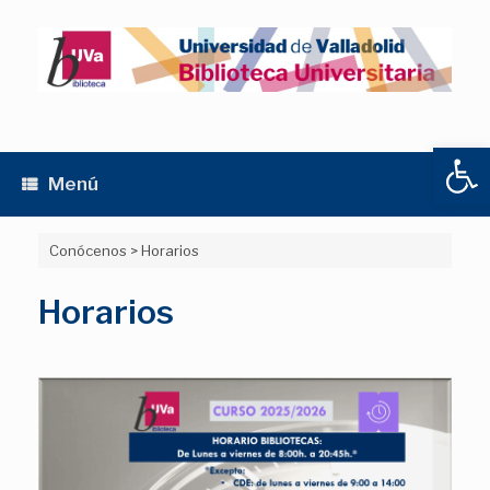
Saltar
al
contenido
Abrir
Menú
Conócenos
>
Horarios
Horarios