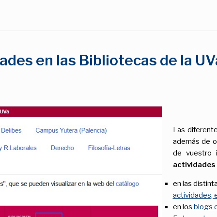
ades en las Bibliotecas de la U
Las diferente
además de o
de vuestro i
actividades
en las distint
actividades, 
en los
blogs d