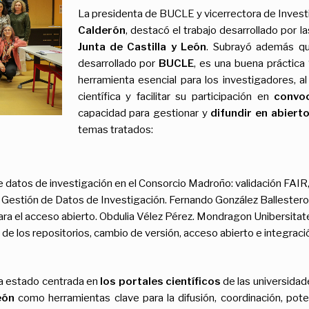
La presidenta de BUCLE y vicerrectora de Invest
Calderón
, destacó el trabajo desarrollado por la
Junta de Castilla y León
. Subrayó además q
desarrollado por
BUCLE
, es una buena práctica
herramienta esencial para los investigadores, al
científica y facilitar su participación en
convoc
capacidad para gestionar y
difundir en abiert
temas tratados:
 de datos de investigación en el Consorcio Madroño: validación FA
de Gestión de Datos de Investigación. Fernando González Ballestero
ra el acceso abierto. Obdulia Vélez Pérez. Mondragon Unibersitat
 de los repositorios, cambio de versión, acceso abierto e integració
ha estado centrada en
los portales científicos
de las universidad
eón
como herramientas clave para la difusión, coordinación, potenc