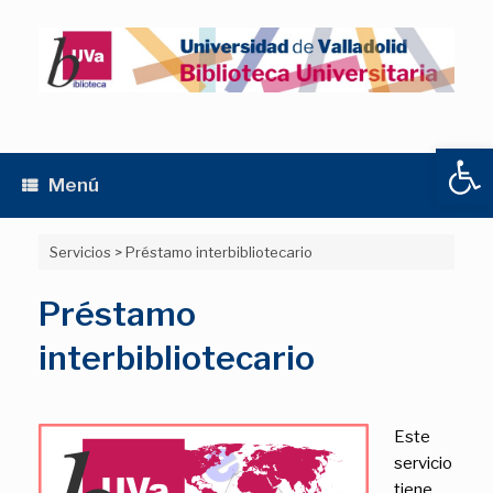
Saltar
al
contenido
Abrir
Menú
Servicios
>
Préstamo interbibliotecario
Préstamo
interbibliotecario
Este
servicio
tiene