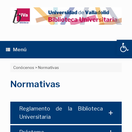
Saltar
al
contenido
Abrir
Menú
Conócenos
>
Normativas
Normativas
Reglamento de la Biblioteca
Universitaria