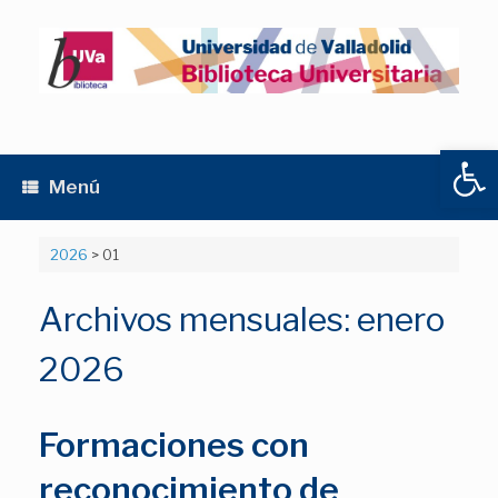
Saltar
al
contenido
Abrir
Menú
2026
>
01
Archivos mensuales:
enero
2026
Formaciones con
reconocimiento de