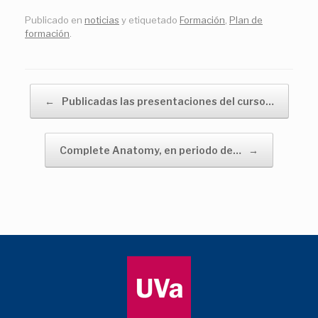
Publicado en
noticias
y etiquetado
Formación
,
Plan de
formación
.
Navegador de artículos
←
Publicadas las presentaciones del curso…
Complete Anatomy, en periodo de…
→