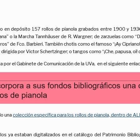
do en depósito 157 rollos de pianola grabados entre 1900 y 193
ticana” o la Marcha Tannhäuser de R. Wargner; de zarzuelas como 
s” de Fco. Barbieri. También chotis como el famoso “¡Ay Cipriano!” 
y dirigida por Victor Schertzinger; o tangos como “¡Che, papusa, oí
da por el Gabinete de Comunicación de la UVa, en el siguiente enlac
do una
colección específica para los rollos de pianola, dentro de
s ya estaban digitalizados en el catálogo del Patrimonio Biblio