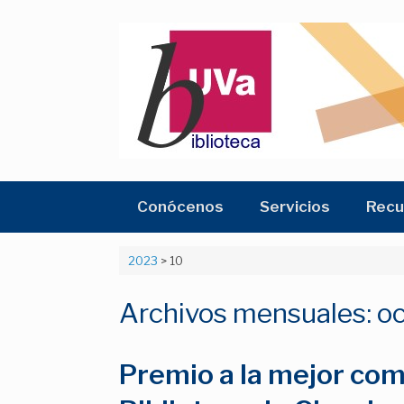
Saltar
al
contenido
Conócenos
Servicios
Recu
2023
>
10
Archivos mensuales:
o
Premio a la mejor co