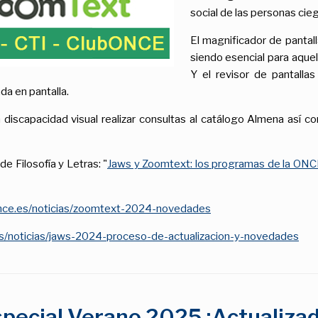
social de las personas cieg
El magnificador de pantal
siendo esencial para aquel
Y el revisor de pantalla
da en pantalla.
iscapacidad visual realizar consultas al catálogo Almena así co
de Filosofía y Letras: "
Jaws y Zoomtext: los programas de la ONCE
.once.es/noticias/zoomtext-2024-novedades
.es/noticias/jaws-2024-proceso-de-actualizacion-y-novedades
special Verano 2025 ¡Actualiza