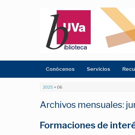
Saltar
al
contenido
Conócenos
Servicios
Recu
2025
>
06
Archivos mensuales:
ju
Formaciones de interé