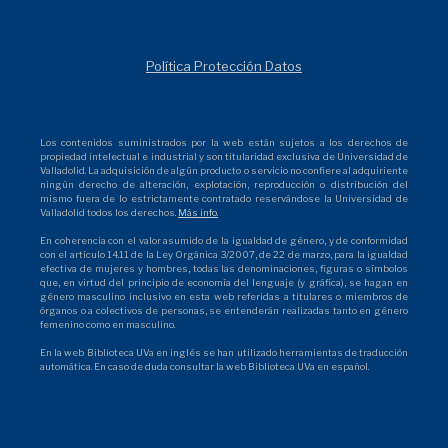
Política Protección Datos
Los contenidos suministrados por la web están sujetos a los derechos de
propiedad intelectual e industrial y son titularidad exclusiva de Universidad de
Valladolid. La adquisición de algún producto o servicio no confiere al adquiriente
ningún derecho de alteración, explotación, reproducción o distribución del
mismo fuera de lo estrictamente contratado reservándose la Universidad de
Valladolid todos los derechos.
Más info.
En coherencia con el valor asumido de la igualdad de género, y de conformidad
con el artículo 14.11 de la Ley Orgánica 3/2007, de 22 de marzo, para la igualdad
efectiva de mujeres y hombres, todas las denominaciones, figuras o símbolos
que, en virtud del principio de economía del lenguaje (y gráfica), se hagan en
género masculino inclusivo en esta web referidas a titulares o miembros de
órganos o a colectivos de personas, se entenderán realizadas tanto en género
femenino como en masculino.
En la web Biblioteca UVa en inglés se han utilizado herramientas de traducción
automática. En caso de duda consultar la web Biblioteca UVa en español.