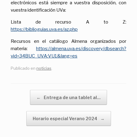
electrónicos está siempre a vuestra disposición, con
vuestra identificación UVa:
Lista de recurso A to Z:
https://biblioguias.uva.es/az.php
Recursos en el catálogo Almena organizados por
materia:
https://almena.uva.es/discovery/dbsearch?
vid=34BUC_UVA:VU1&lang=es
Publicado en
noticias
.
Navegador de artículos
←
Entrega de una tablet al…
Horario especial Verano 2024
→