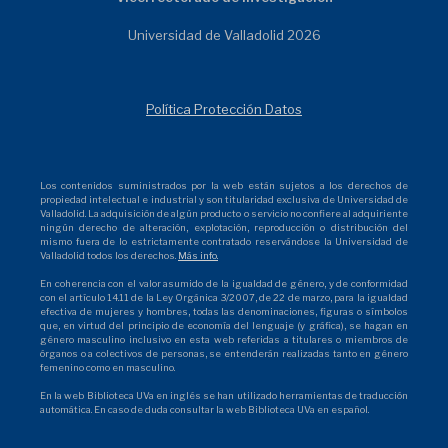
Universidad de Valladolid 2026
Política Protección Datos
Los contenidos suministrados por la web están sujetos a los derechos de
propiedad intelectual e industrial y son titularidad exclusiva de Universidad de
Valladolid. La adquisición de algún producto o servicio no confiere al adquiriente
ningún derecho de alteración, explotación, reproducción o distribución del
mismo fuera de lo estrictamente contratado reservándose la Universidad de
Valladolid todos los derechos.
Más info.
En coherencia con el valor asumido de la igualdad de género, y de conformidad
con el artículo 14.11 de la Ley Orgánica 3/2007, de 22 de marzo, para la igualdad
efectiva de mujeres y hombres, todas las denominaciones, figuras o símbolos
que, en virtud del principio de economía del lenguaje (y gráfica), se hagan en
género masculino inclusivo en esta web referidas a titulares o miembros de
órganos o a colectivos de personas, se entenderán realizadas tanto en género
femenino como en masculino.
En la web Biblioteca UVa en inglés se han utilizado herramientas de traducción
automática. En caso de duda consultar la web Biblioteca UVa en español.