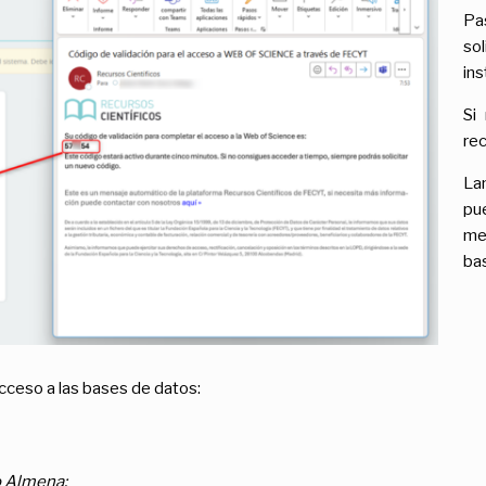
Pa
so
ins
Si
re
La
pu
me
ba
cceso a las bases de datos:
o Almena: