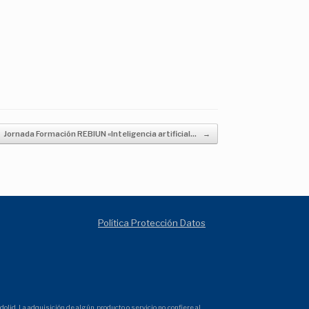
Jornada Formación REBIUN «Inteligencia artificial…
→
Política Protección Datos
olid. La adquisición de algún producto o servicio no confiere al