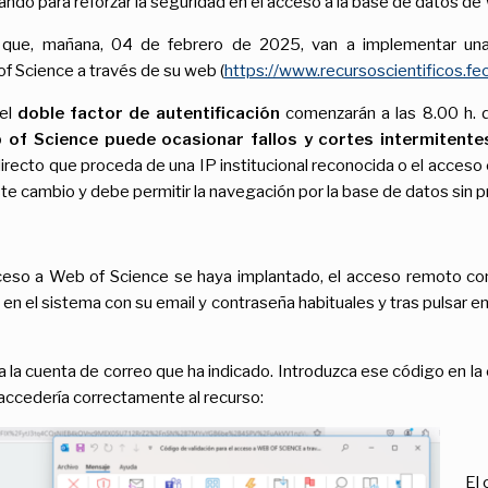
ando para reforzar la seguridad en el acceso a la base de datos de
 que, mañana, 04 de febrero de 2025, van a implementar una
f Science a través de su web (
https://www.recursoscientificos.fec
 el
doble factor de autentificación
comenzarán a las 8.00 h. d
 of Science puede ocasionar fallos y cortes intermitente
directo que proceda de una IP institucional reconocida o el acces
e cambio y debe permitir la navegación por la base de datos sin 
acceso a Web of Science se haya implantado, el acceso remoto co
en el sistema con su email y contraseña habituales y tras pulsar e
a la cuenta de correo que ha indicado. Introduzca ese código en la 
 accedería correctamente al recurso:
El 