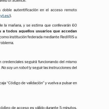
 Web of Science.
 doble autentificación en el acceso remoto
yt.es/
).
e la mañana, y se estima que conllevarán 60
s
a todos aquellos usuarios que accedan
o como institución federada mediante RedIRIS u
problema.
n credenciales seguirá funcionando del mismo
n
No soy un robot
(y seguir las instrucciones del
caja “Código de validación” y vuelva a pulsar en
código de acceso es válido durante 5 minutos.