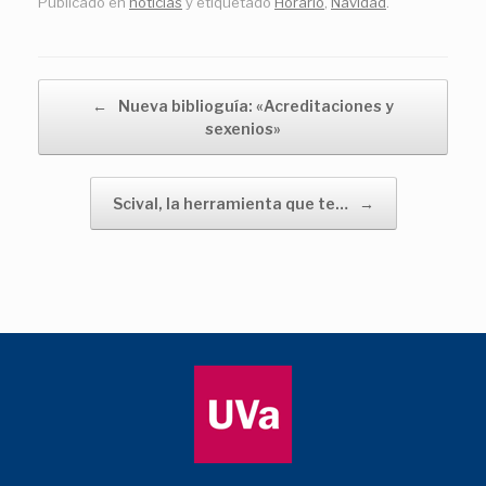
Publicado en
noticias
y etiquetado
Horario
,
Navidad
.
Navegador de artículos
←
Nueva biblioguía: «Acreditaciones y
sexenios»
Scival, la herramienta que te…
→