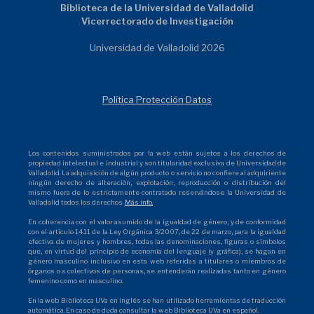
Biblioteca de la Universidad de Valladolid
Vicerrectorado de Investigación
Universidad de Valladolid 2026
Política Protección Datos
Los contenidos suministrados por la web están sujetos a los derechos de
propiedad intelectual e industrial y son titularidad exclusiva de Universidad de
Valladolid. La adquisición de algún producto o servicio no confiere al adquiriente
ningún derecho de alteración, explotación, reproducción o distribución del
mismo fuera de lo estrictamente contratado reservándose la Universidad de
Valladolid todos los derechos.
Más info.
En coherencia con el valor asumido de la igualdad de género, y de conformidad
con el artículo 14.11 de la Ley Orgánica 3/2007, de 22 de marzo, para la igualdad
efectiva de mujeres y hombres, todas las denominaciones, figuras o símbolos
que, en virtud del principio de economía del lenguaje (y gráfica), se hagan en
género masculino inclusivo en esta web referidas a titulares o miembros de
órganos o a colectivos de personas, se entenderán realizadas tanto en género
femenino como en masculino.
En la web Biblioteca UVa en inglés se han utilizado herramientas de traducción
automática. En caso de duda consultar la web Biblioteca UVa en español.