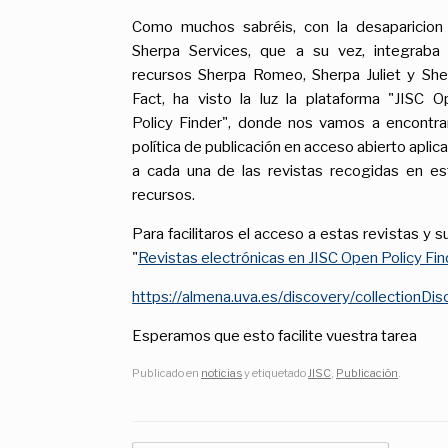
Como muchos sabréis, con la desaparicion
Sherpa Services, que a su vez, integraba 
recursos Sherpa Romeo, Sherpa Juliet y She
Fact, ha visto la luz la plataforma "JISC O
Policy Finder", donde nos vamos a encontrar
política de publicación en acceso abierto aplic
a cada una de las revistas recogidas en es
recursos.
Para facilitaros el acceso a estas revistas y su
"
Revistas electrónicas en JISC Open Policy Find
https://almena.uva.es/discovery/collecti
Esperamos que esto facilite vuestra tarea
Publicado en
noticias
y etiquetado
JISC
,
Publicación
.