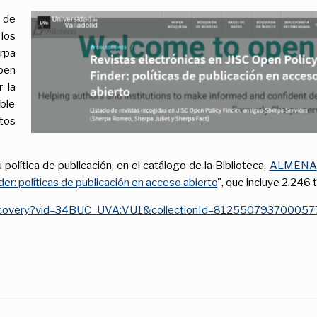
 de
los
rpa
pen
 la
able
tos
 política de publicación, en el catálogo de la Biblioteca,
ALMENA
er: políticas de publicación en acceso abierto
", que incluye 2.246 t
onDiscovery?vid=34BUC_UVA:VU1&collectionId=81255079370005