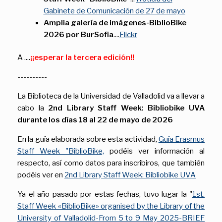
Gabinete de Comunicación de 27 de mayo
Amplia galería de imágenes-BiblioBike
2026 por BurSofia
....
Flickr
A ....
¡¡esperar la tercera edición!!
----------
La Biblioteca de la Universidad de Valladolid va a llevar a
cabo la
2nd Library Staff Week: Bibliobike UVA
durante los días 18 al 22 de mayo de 2026
En la guía elaborada sobre esta actividad,
Guía Erasmus
Staff Week "BiblioBike,
podéis ver información al
respecto, así como datos para inscribiros, que también
podéis ver en
2nd Library Staff Week: Bibliobike UVA
Ya el año pasado por estas fechas, tuvo lugar la "
1st.
Staff Week «BiblioBike» organised by the Library of the
University of Valladolid-From 5 to 9 May 2025-BRIEF