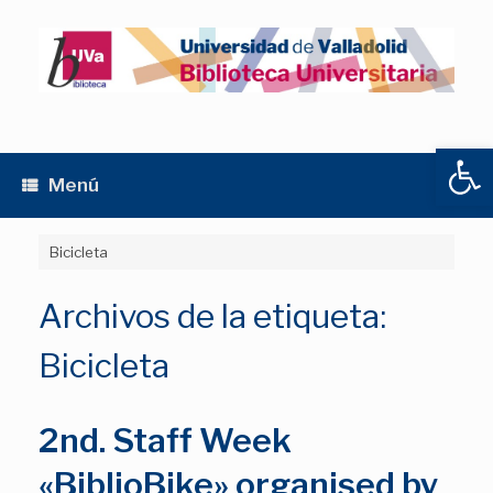
Saltar
al
contenido
Abrir
Menú
Bicicleta
Archivos de la etiqueta:
Bicicleta
2nd. Staff Week
«BiblioBike» organised by