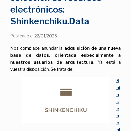
electrónicos:
Shinkenchiku.Data
Publicado el
22/01/2025
Nos complace anunciar la
adquisición de una nueva
base de datos, orientada especialmente a
nuestros usuarios de arquitectura.
Ya está a
vuestra disposición. Se trata de:
S
hi
n
k
e
n
c
hi