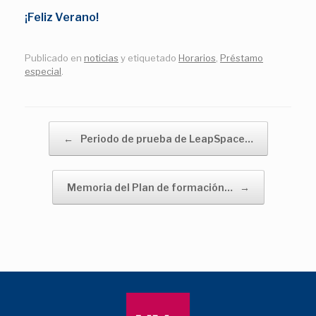
¡Feliz Verano!
Publicado en
noticias
y etiquetado
Horarios
,
Préstamo
especial
.
Navegador de artículos
←
Periodo de prueba de LeapSpace…
Memoria del Plan de formación…
→